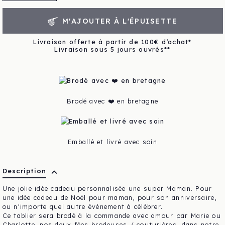
M'AJOUTER À L'ÉPUISETTE
Livraison offerte à partir de 100€ d’achat*
Livraison sous 5 jours ouvrés**
Brodé avec ❤️ en bretagne
Emballé et livré avec soin
expand_more
Description
Une jolie idée cadeau personnalisée une super Maman. Pour
une idée cadeau de Noël pour maman, pour son anniversaire,
ou n'importe quel autre évènement à célébrer.
Ce tablier sera brodé à la commande avec amour par Marie ou
Charlotte, nos deux fées brodeuses / couturières, dans notre