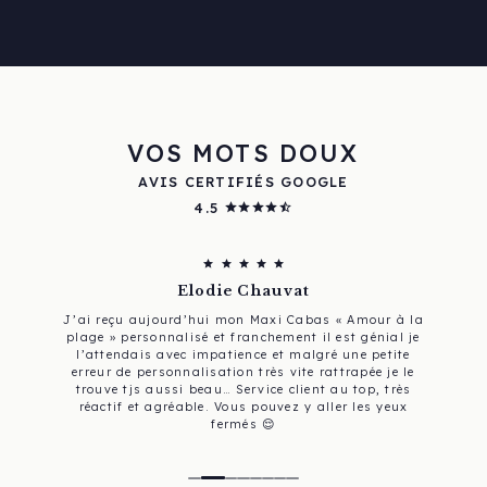
VOS MOTS DOUX
AVIS CERTIFIÉS GOOGLE
4.5
star
star
star
star
star_half
star
star
star
star
star
Elodie Chauvat
J’ai reçu aujourd’hui mon Maxi Cabas « Amour à la
plage » personnalisé et franchement il est génial je
l’attendais avec impatience et malgré une petite
erreur de personnalisation très vite rattrapée je le
trouve tjs aussi beau… Service client au top, très
réactif et agréable. Vous pouvez y aller les yeux
fermés 😌