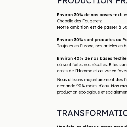
PRODUCTION FR
Environ 30% de nos bases textil
Chapelle des Fougeretz. 
Notre ambition est de passer à 5
Environ 30% sont produites au P
Toujours en Europe, nos articles en b
Environ 40% de nos bases textile
où sont faites nos récoltes. 
Elles so
droits de l’Homme et œuvre en faveur 
Nous utilisons majoritairement 
des f
demande 90% moins d’eau. 
Nos mat
production écologique et socialement
TRANSFORMATIO
Une fois les pièces vierges produ