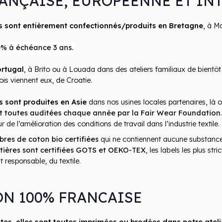
ANÇAISE, EUROPÉENNE ET IN
es sont entièrement confectionnés/produits en Bretagne
, à Mo
0% à échéance 3 ans. 
ortugal
, à Brito ou à Louada dans des ateliers familiaux de bientôt
ois viennent eux, de Croatie.
s sont produites en Asie
 dans nos usines locales partenaires, là 
nt toutes auditées chaque année par la Fair Wear Foundation
de l’amélioration des conditions de travail dans l’industrie textile.
ibres de coton bio certifiées
 qui ne contiennent aucune substance 
ières sont certifiées GOTS et OEKO-TEX
, les labels les plus st
 responsable, du textile.
N 100% FRANCAISE
ites, elles sont toutes imprimées ou brodées dans notre ateli