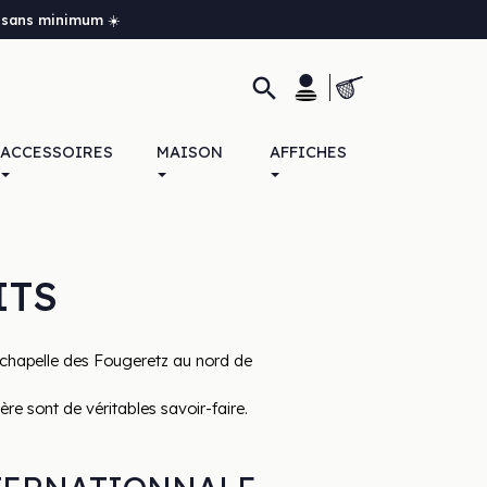
it sans minimum ☀️

ACCESSOIRES
MAISON
AFFICHES
ITS
 chapelle des Fougeretz au nord de 
re sont de véritables savoir-faire.