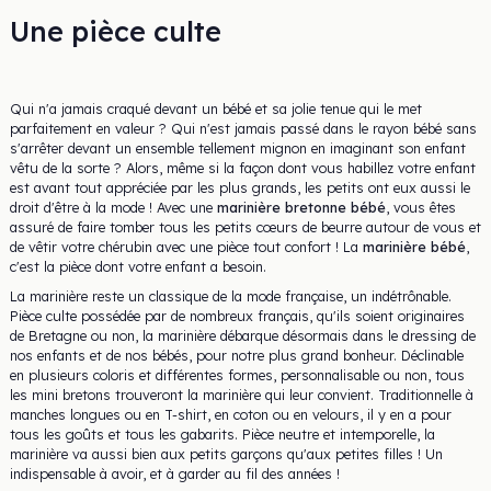
Une pièce culte
Qui n'a jamais craqué devant un bébé et sa jolie tenue qui le met
parfaitement en valeur ? Qui n'est jamais passé dans le rayon bébé sans
s'arrêter devant un ensemble tellement mignon en imaginant son enfant
vêtu de la sorte ? Alors, même si la façon dont vous habillez votre enfant
est avant tout appréciée par les plus grands, les petits ont eux aussi le
droit d'être à la mode ! Avec une
marinière bretonne bébé
, vous êtes
assuré de faire tomber tous les petits cœurs de beurre autour de vous et
de vêtir votre chérubin avec une pièce tout confort ! La
marinière bébé
,
c'est la pièce dont votre enfant a besoin.
La marinière reste un classique de la mode française, un indétrônable.
Pièce culte possédée par de nombreux français, qu'ils soient originaires
de Bretagne ou non, la marinière débarque désormais dans le dressing de
nos enfants et de nos bébés, pour notre plus grand bonheur. Déclinable
en plusieurs coloris et différentes formes, personnalisable ou non, tous
les mini bretons trouveront la marinière qui leur convient. Traditionnelle à
manches longues ou en T-shirt, en coton ou en velours, il y en a pour
tous les goûts et tous les gabarits. Pièce neutre et intemporelle, la
marinière va aussi bien aux petits garçons qu'aux petites filles ! Un
indispensable à avoir, et à garder au fil des années !