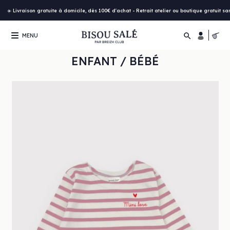
☀️ Livraison gratuite à domicile, dès 100€ d'achat - Retrait atelier ou boutique gratuit s

MENU
ENFANT / BÉBÉ