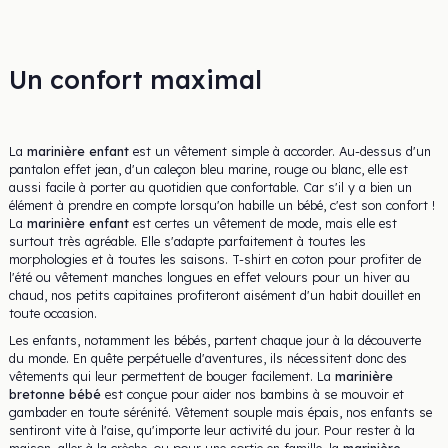
Un confort maximal
La
marinière enfant
est un vêtement simple à accorder. Au-dessus d'un
pantalon effet jean, d'un caleçon bleu marine, rouge ou blanc, elle est
aussi facile à porter au quotidien que confortable. Car s'il y a bien un
élément à prendre en compte lorsqu'on habille un bébé, c'est son confort !
La
marinière enfant
est certes un vêtement de mode, mais elle est
surtout très agréable. Elle s'adapte parfaitement à toutes les
morphologies et à toutes les saisons. T-shirt en coton pour profiter de
l'été ou vêtement manches longues en effet velours pour un hiver au
chaud, nos petits capitaines profiteront aisément d'un habit douillet en
toute occasion.
Les enfants, notamment les bébés, partent chaque jour à la découverte
du monde. En quête perpétuelle d'aventures, ils nécessitent donc des
vêtements qui leur permettent de bouger facilement. La
marinière
bretonne bébé
est conçue pour aider nos bambins à se mouvoir et
gambader en toute sérénité. Vêtement souple mais épais, nos enfants se
sentiront vite à l'aise, qu'importe leur activité du jour. Pour rester à la
maison, aller à la crèche, ou pour une sortie en famille, la
marinière