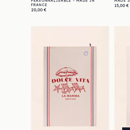
PERSONNALISABLE - MADE IN
MADE I
FRANCE
Prix
15,00 €
Prix
20,00 €