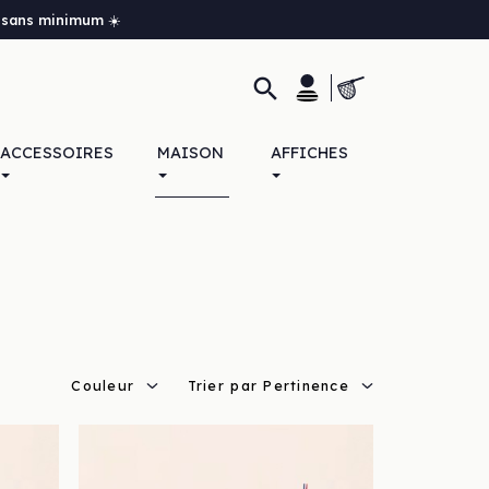
it sans minimum ☀️

ACCESSOIRES
MAISON
AFFICHES
Couleur
Trier par Pertinence