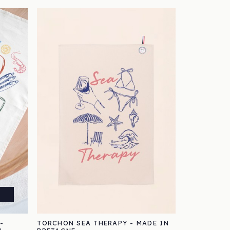
-
TORCHON SEA THERAPY - MADE IN