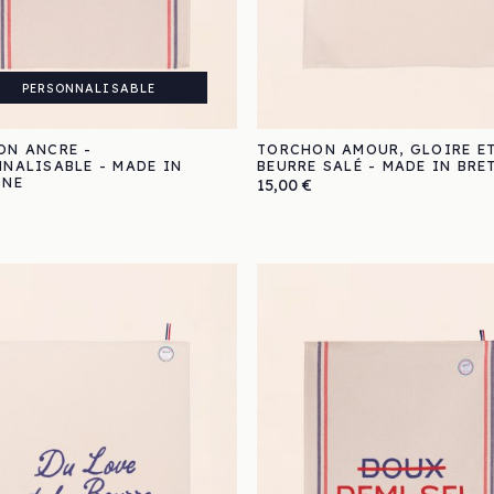
PERSONNALISABLE
ON ANCRE -
TORCHON AMOUR, GLOIRE E
NALISABLE - MADE IN
BEURRE SALÉ - MADE IN BRE
GNE
Prix
15,00 €