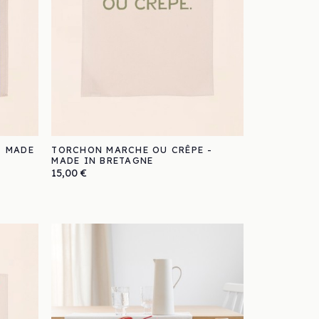
- MADE
TORCHON MARCHE OU CRÊPE -
MADE IN BRETAGNE
Prix
15,00 €