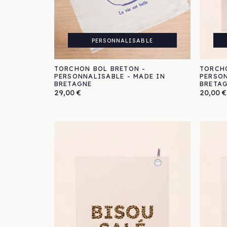
PERSONNALISABLE
TORCHON BOL BRETON -
TORCH
PERSONNALISABLE - MADE IN
PERSON
BRETAGNE
BRETA
Prix
Prix
29,00 €
20,00 €