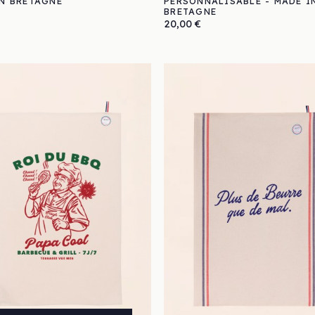
N BRETAGNE
PERSONNALISABLE - MADE I
BRETAGNE
Prix
20,00 €