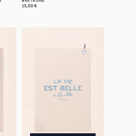
N
BRETAGNE
Prix
15,00 €