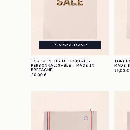
PERSONNALISABLE
TORCHON TEXTE LÉOPARD -
TORCHO
PERSONNALISABLE - MADE IN
MADE I
BRETAGNE
Prix
15,00 €
Prix
20,00 €