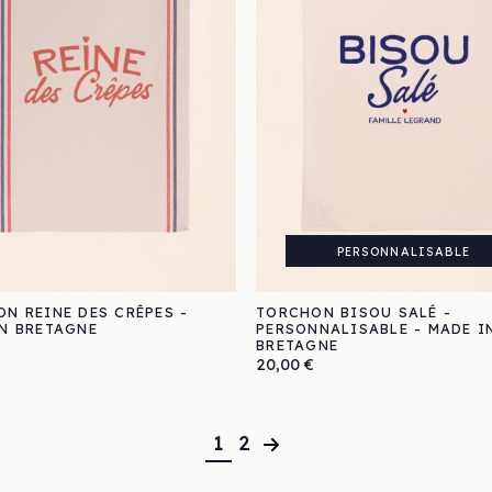
PERSONNALISABLE
N REINE DES CRÊPES -
TORCHON BISOU SALÉ -
N BRETAGNE
PERSONNALISABLE - MADE I
BRETAGNE
Prix
20,00 €
Suivant
1
2