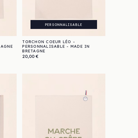
PERSONNALISABLE
T
TORCHON COEUR LÉO -
TAGNE
PERSONNALISABLE - MADE IN
BRETAGNE
Prix
20,00 €