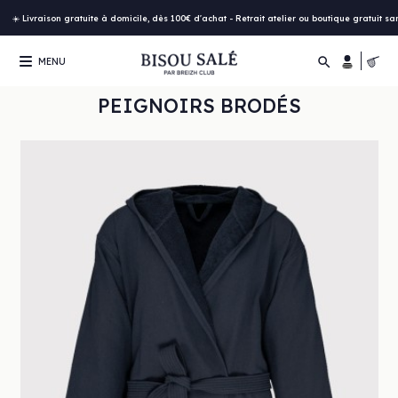
☀️ Livraison gratuite à domicile, dès 100€ d'achat - Retrait atelier ou boutique gratuit s

MENU
PEIGNOIRS BRODÉS