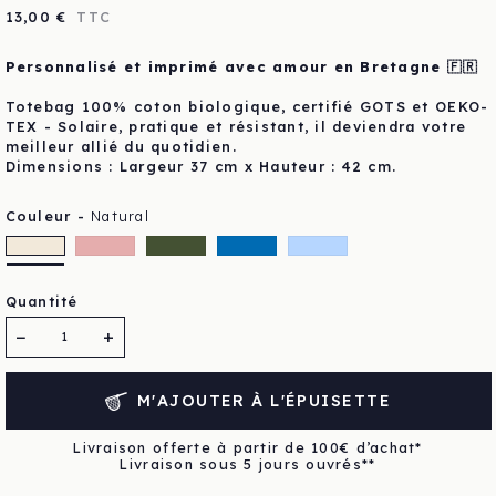
13,00 €
TTC
Personnalisé et imprimé avec amour en Bretagne 🇫🇷
Totebag 100% coton biologique, certifié GOTS et OEKO-
TEX - Solaire, pratique et résistant, il deviendra votre
meilleur allié du quotidien.
Dimensions : Largeur 37 cm x Hauteur : 42 cm.
Couleur -
Natural
Natural
Rose
Kaki
Bleu
Bleu clair
Quantité
−
+
M'AJOUTER À L'ÉPUISETTE
Livraison offerte à partir de 100€ d’achat*
Livraison sous 5 jours ouvrés**