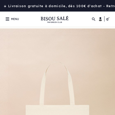
☀️ Livraison gratuite à domicile, dès 100€ d'achat - Ret

MENU