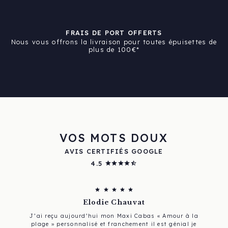
FRAIS DE PORT OFFERTS
Nous vous offrons la livraison pour toutes épuisettes de
plus de 100€*
VOS MOTS DOUX
AVIS CERTIFIÉS GOOGLE
4.5
star
star
star
star
star_half
star
star
star
star
star
Elodie Chauvat
J’ai reçu aujourd’hui mon Maxi Cabas « Amour à la
plage » personnalisé et franchement il est génial je