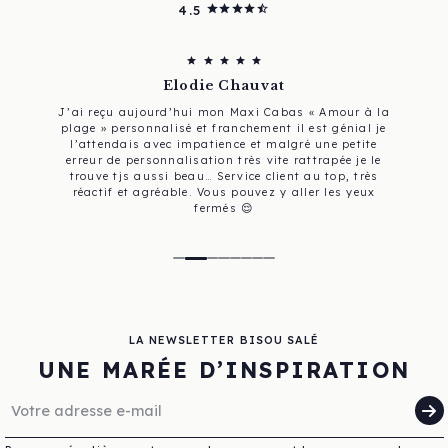
4.5
star
star
star
star
star_half
star
star
star
star
star
Elodie Chauvat
J’ai reçu aujourd’hui mon Maxi Cabas « Amour à la
plage » personnalisé et franchement il est génial je
l’attendais avec impatience et malgré une petite
erreur de personnalisation très vite rattrapée je le
trouve tjs aussi beau… Service client au top, très
réactif et agréable. Vous pouvez y aller les yeux
fermés 😌
LA NEWSLETTER BISOU SALÉ
UNE MARÉE D’INSPIRATION