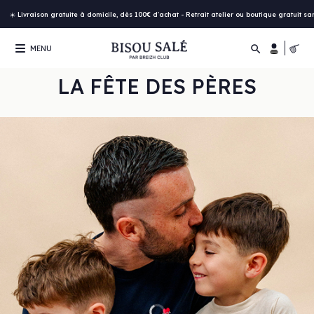
☀️ Livraison gratuite à domicile, dès 100€ d'achat - Retrait atelier ou boutique gratuit s

MENU
LA FÊTE DES PÈRES