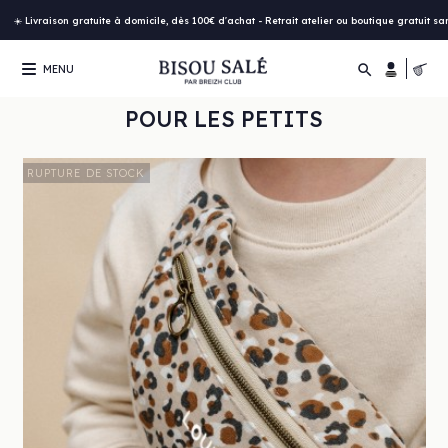
☀️ Livraison gratuite à domicile, dès 100€ d'achat - Retrait atelier ou boutique gratuit s

MENU
POUR LES PETITS
RUPTURE DE STOCK