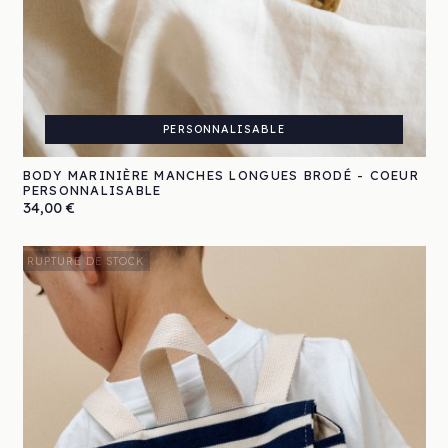
PERSONNALISABLE
BODY MARINIÈRE MANCHES LONGUES BRODÉ - COEUR
PERSONNALISABLE
Prix
34,00 €
RUPTURE DE STOCK