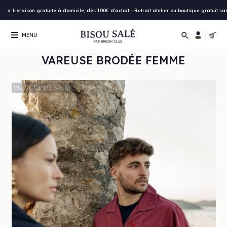
☀️ Livraison gratuite à domicile, dès 100€ d'achat - Retrait atelier ou boutique gratuit s

MENU
VAREUSE BRODÉE FEMME
RUPTURE DE STOCK